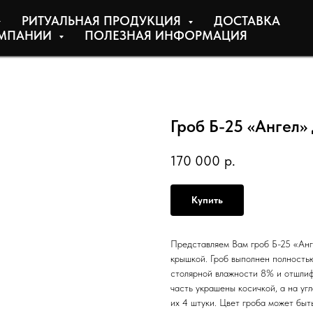
РИТУАЛЬНАЯ ПРОДУКЦИЯ
ДОСТАВКА
МПАНИИ
ПОЛЕЗНАЯ ИНФОРМАЦИЯ
Гроб Б-25 «Ангел
170 000
р.
Купить
Представляем Вам гроб Б-25 «Анг
крышкой. Гроб выполнен полность
столярной влажности 8% и отшлиф
часть украшены косичкой, а на уг
их 4 штуки. Цвет гроба может быт