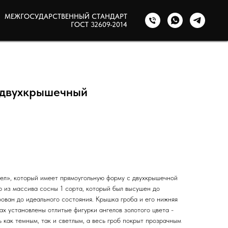
МЕЖГОСУДАРСТВЕННЫЙ СТАНДАРТ
ГОСТ 32609-2014
» двухкрышечный
ел», который имеет прямоугольную форму с двухкрышечной
ю из массива сосны 1 сорта, который был высушен до
ован до идеального состояния. Крышка гроба и его нижняя
лах установлены отлитые фигурки ангелов золотого цвета -
ь как темным, так и светлым, а весь гроб покрыт прозрачным