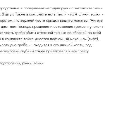
 продольные и поперечные несущие ручки с металлическими
8 штук. Также в комплекте есть петли - их 4 штуки, замки -
воротом. На верхней части крышки вышита молитва: "Ангеле
 даст нам Господь прощение и оставление грехов и упокоит
няя часть гроба обиты атласной тканью со сборкой по всей
то в комплекте также имеется подъемный механизм (лифт),
ысоту дна гроба и находится в его нижней части, под
егулировки глубины также прилагается к комплекту.
подголовник, ручки, замки