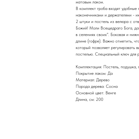
матовым лаком.
В комплект гроба входят удобные
наконечниками и держателями - их 
2 штуки и постель из велюра с от
Божий! Моли Всещедраго Бога, да
в селениях своих". Боковая и ниж
длине (гофре). Важно отметить, ч
который позволяет регулировать в
постелью. Специальный ключ для р
Комплектация: Постель, подушка, 
Покрытие лаком: Да
Материал: Дерево
Порода дерева: Сосна
Основной цвет: Венге
Длина, см: 200