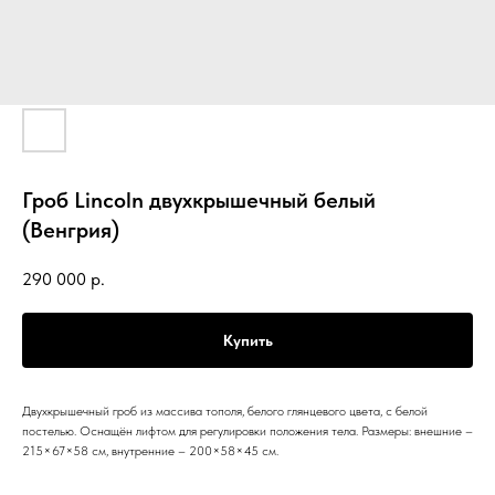
Гроб Lincoln двухкрышечный белый
(Венгрия)
290 000
р.
Купить
Двухкрышечный гроб из массива тополя, белого глянцевого цвета, с белой
постелью. Оснащён лифтом для регулировки положения тела. Размеры: внешние –
215×67×58 см, внутренние – 200×58×45 см.