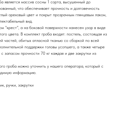
ба является массив сосны 1 сорта, высушенный до
ованный, что обеспечивает прочность и долговечность
тлый ореховый цвет и покрыт прозрачным глянцевым лаком,
пектабельный вид.
м "крест", а на боковой поверхности нанесен узор в виде
ого цвета. В комплект гроба входят: постель, состоящая из
ей частей, обитых атласной тканью со сборкой по всей
ополнительной поддержки головы усопшего, а также четыре
с запасом прочности 70 кг каждая и две закрутки из
ого гроба можно уточнить у нашего оператора, который с
одимую информацию.
к, ручки, закрутки