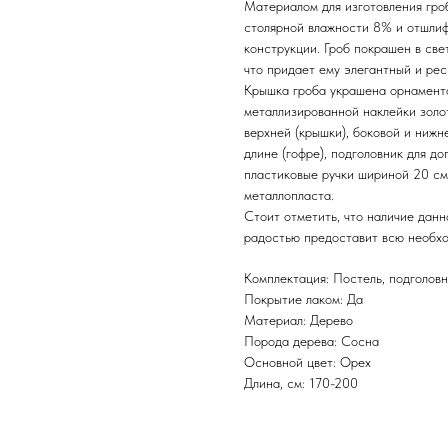
Материалом для изготовления гро
столярной влажности 8% и отшлиф
конструкции. Гроб покрашен в све
что придает ему элегантный и рес
Крышка гроба украшена орнаменто
металлизированной наклейки золот
верхней (крышки), боковой и нижн
длине (гофре), подголовник для д
пластиковые ручки шириной 20 см 
металлопласта.
Стоит отметить, что наличие данн
радостью предоставит всю необх
Комплектация: Постель, подголовни
Покрытие лаком: Да
Материал: Дерево
Порода дерева: Сосна
Основной цвет: Орех
Длина, см: 170-200