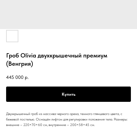
Гроб Olivia двухкрышечный премиум
(Венгрия)
445 000
р.
Купить
Двухкрышечный гроб из массива черного ореха, темного глянцевого цвета, с
бежевой постелью. Оснащён лифтом для регулировки положения тела. Размеры:
внешние – 220×70×60 см, внутренние – 200×58×45 см.