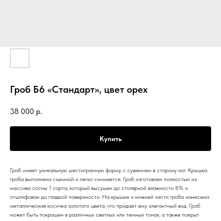
Гроб Б6 «Стандарт», цвет орех
38 000
р.
Купить
Гроб имеет уникальную шестигранную форму, с сужением в сторону ног. Крышка
гроба выполнена съемной и легко снимается. Гроб изготовлен полностью из
массива сосны 1 сорта, который высушен до столярной влажности 8% и
отшлифован до гладкой поверхности. На крышке и нижней части гроба нанесена
металлическая косичка золотого цвета, что придает ему элегантный вид. Гроб
может быть покрашен в различных светлых или темных тонах, а также покрыт