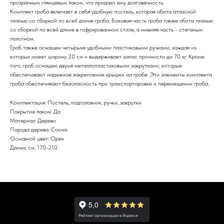
прозрачным глянцевым лаком, что придает ему долговечность.
Комплект гроба включает в себя удобную постель, которая обита атласной
тканью со сборкой по всей длине гроба. Боковая часть гроба также обита тканью
со сборкой по всей длине в гофрированном стиле, а нижняя часть - стеганым
полотном.
Гроб также оснащен четырьмя удобными пластиковыми ручками, каждая из
которых имеет ширину 20 см и выдерживает запас прочности до 70 кг. Кроме
того, гроб оснащен двумя металлопластиковыми закрутками, которые
обеспечивают надежное закрепление крышки на гробе. Эти элементы комплекта
гроба обеспечивают безопасность при транспортировке и перемещении гроба.
Комплектация: Постель, подголовник, ручки, закрутки
Покрытие лаком: Да
Материал: Дерево
Порода дерева: Сосна
Основной цвет: Орех
Длина, см: 170-210