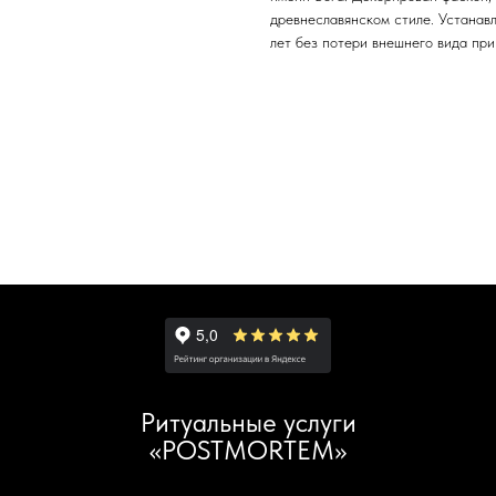
древнеславянском стиле. Устанавл
лет без потери внешнего вида при
Ритуальные услуги
«POSTMORTEM»