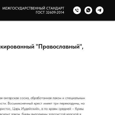
МЕЖГОСУДАРСТВЕННЫЙ СТАНДАРТ
ГОСТ 32609-2014
акированный "Православный",
ая ангарская сосна, обработанная лаком и специальным
ости. Восьмиконечный крест имеет три перекладины, на
ристос, Царь Иудейский», а по краям средней – буквы
вскрыт лаком, буквы выполнены золотистой краской в