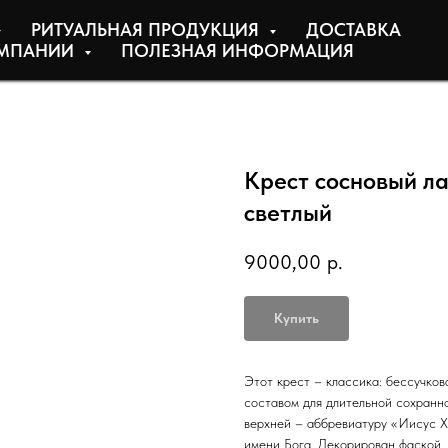
РИТУАЛЬНАЯ ПРОДУКЦИЯ
ДОСТАВКА
МПАНИИ
ПОЛЕЗНАЯ ИНФОРМАЦИЯ
Крест сосновый л
светлый
9000,00
р.
Купить
Этот крест – классика: бессучков
составом для длительной сохранн
верхней – аббревиатуру «Иисус Х
имени Бога. Декорирован фаской, 