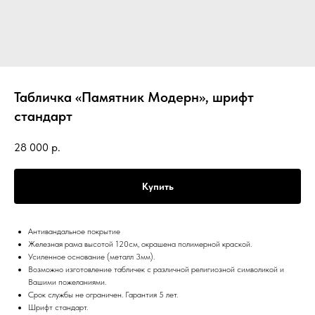
Табличка «Памятник Модерн», шрифт
стандарт
28 000
р.
Купить
Антивандальное покрытие
Железная рама высотой 120см, окрашена полимерной краской.
Усиленное основание (металл 3мм).
Возможно изготовление табличек с различной религиозной символикой и
Вашими пожеланиями.
Срок службы не ограничен. Гарантия 5 лет.
Шрифт стандарт.