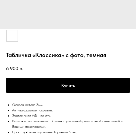
Табличка «Классика» с фото, темная
6 900
р.
Купить
Основа металл 3мм.
Антивандальное покрытие.
Экологичная УФ - печать.
Возможно изготовление табличек с различной религиозной символикой и
Вашими пожеланиями.
Срок службы не ограничен. Гарантия 5 лет.