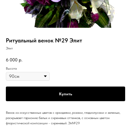
Ритуальный венок №29 Элит
Элит
6 000
р.
Высота
Купить
Венок из искусственных цветов с орхидеями, розами, гладиолусами и зеленью,
раскрывает гармонию белых и сиреневых оттенков, с основным цветом
флористической композиции - сиреневый. Эл№29