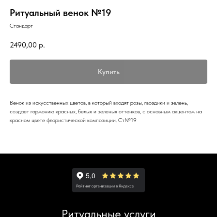
Ритуальный венок №19
Стандарт
2490,00
р.
Купить
Венок из искусственных цветов, в который входят розы, гвоздики и зелень,
создает гармонию красных, белых и зеленых оттенков, с основным акцентом на
красном цвете флористической композиции. Ст№19
Ритуальные услуги