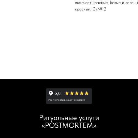
включает красные, белые и зелены
красный. Ст№12
Ритуальные услуги
«POSTMORTEM»