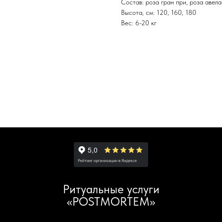
Состав: роза гран при, роза авела
Высота, см: 120, 160, 180
Вес: 6-20 кг
Ритуальные услуги
«POSTMORTEM»